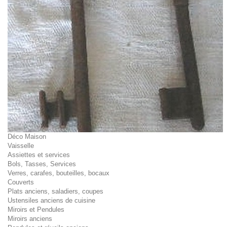
Déco Maison
Vaisselle
Assiettes et services
Bols, Tasses, Services
Verres, carafes, bouteilles, bocaux
Couverts
Plats anciens, saladiers, coupes
Ustensiles anciens de cuisine
Miroirs et Pendules
Miroirs anciens