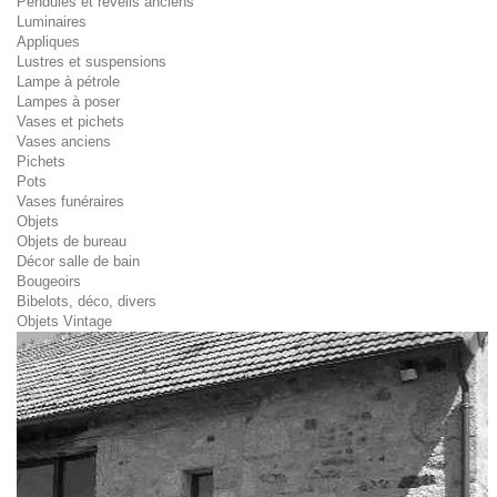
Pendules et réveils anciens
Luminaires
Appliques
Lustres et suspensions
Lampe à pétrole
Lampes à poser
Vases et pichets
Vases anciens
Pichets
Pots
Vases funéraires
Objets
Objets de bureau
Décor salle de bain
Bougeoirs
Bibelots, déco, divers
Objets Vintage