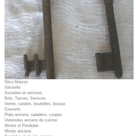
Déco Maison
Vaisselle
Assiettes et services
Bols, Tasses, Services
Verres, carafes, bouteilles, bocaux
Couverts
Plats anciens, saladiers, coupes
Ustensiles anciens de cuisine
Miroirs et Pendules
Miroirs anciens