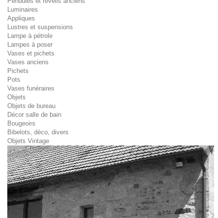
Pendules et réveils anciens
Luminaires
Appliques
Lustres et suspensions
Lampe à pétrole
Lampes à poser
Vases et pichets
Vases anciens
Pichets
Pots
Vases funéraires
Objets
Objets de bureau
Décor salle de bain
Bougeoirs
Bibelots, déco, divers
Objets Vintage