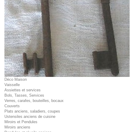
Déco Maison
Vaisselle
Assiettes et services
Bols, Tasses, Services
Verres, carafes, bouteilles, bocaux
Couverts
Plats anciens, saladiers, coupes
Ustensiles anciens de cuisine
Miroirs et Pendules
Miroirs anciens