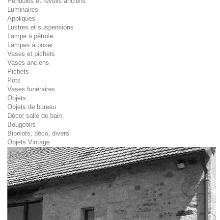
Pendules et réveils anciens
Luminaires
Appliques
Lustres et suspensions
Lampe à pétrole
Lampes à poser
Vases et pichets
Vases anciens
Pichets
Pots
Vases funéraires
Objets
Objets de bureau
Décor salle de bain
Bougeoirs
Bibelots, déco, divers
Objets Vintage