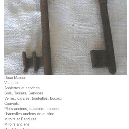
Déco Maison
Vaisselle
Assiettes et services
Bols, Tasses, Services
Verres, carafes, bouteilles, bocaux
Couverts
Plats anciens, saladiers, coupes
Ustensiles anciens de cuisine
Miroirs et Pendules
Miroirs anciens