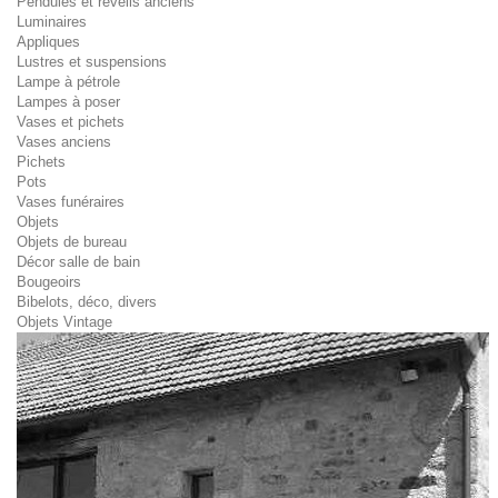
Pendules et réveils anciens
Luminaires
Appliques
Lustres et suspensions
Lampe à pétrole
Lampes à poser
Vases et pichets
Vases anciens
Pichets
Pots
Vases funéraires
Objets
Objets de bureau
Décor salle de bain
Bougeoirs
Bibelots, déco, divers
Objets Vintage