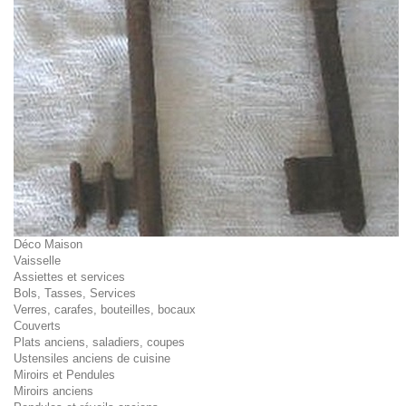
Déco Maison
Vaisselle
Assiettes et services
Bols, Tasses, Services
Verres, carafes, bouteilles, bocaux
Couverts
Plats anciens, saladiers, coupes
Ustensiles anciens de cuisine
Miroirs et Pendules
Miroirs anciens