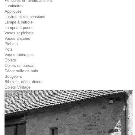
Pendules et réveils anciens
Luminaires
Appliques
Lustres et suspensions
Lampe à pétrole
Lampes à poser
Vases et pichets
Vases anciens
Pichets
Pots
Vases funéraires
Objets
Objets de bureau
Décor salle de bain
Bougeoirs
Bibelots, déco, divers
Objets Vintage