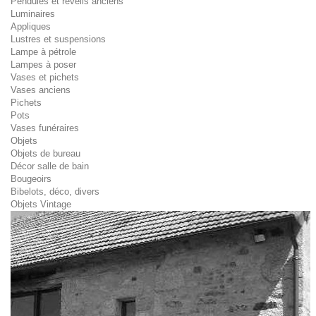
Pendules et réveils anciens
Luminaires
Appliques
Lustres et suspensions
Lampe à pétrole
Lampes à poser
Vases et pichets
Vases anciens
Pichets
Pots
Vases funéraires
Objets
Objets de bureau
Décor salle de bain
Bougeoirs
Bibelots, déco, divers
Objets Vintage