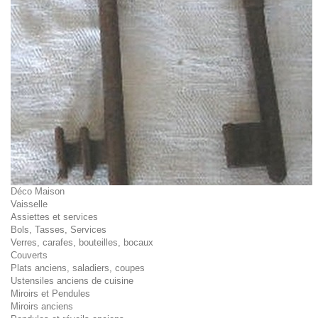
Déco Maison
Vaisselle
Assiettes et services
Bols, Tasses, Services
Verres, carafes, bouteilles, bocaux
Couverts
Plats anciens, saladiers, coupes
Ustensiles anciens de cuisine
Miroirs et Pendules
Miroirs anciens