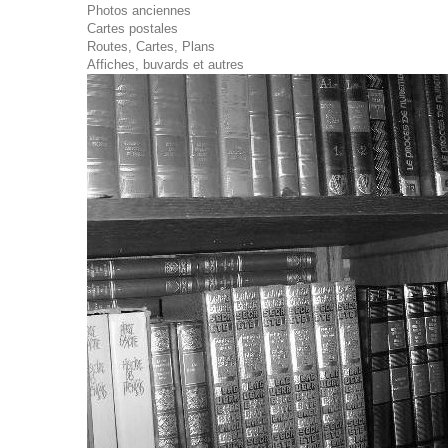
Photos anciennes
Cartes postales
Routes, Cartes, Plans
Affiches, buvards et autres