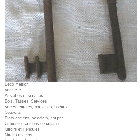
Déco Maison
Vaisselle
Assiettes et services
Bols, Tasses, Services
Verres, carafes, bouteilles, bocaux
Couverts
Plats anciens, saladiers, coupes
Ustensiles anciens de cuisine
Miroirs et Pendules
Miroirs anciens