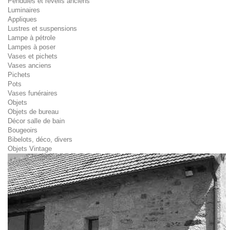
Pendules et réveils anciens
Luminaires
Appliques
Lustres et suspensions
Lampe à pétrole
Lampes à poser
Vases et pichets
Vases anciens
Pichets
Pots
Vases funéraires
Objets
Objets de bureau
Décor salle de bain
Bougeoirs
Bibelots, déco, divers
Objets Vintage