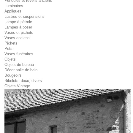
Pendules et réveils anciens
Luminaires
Appliques
Lustres et suspensions
Lampe à pétrole
Lampes à poser
Vases et pichets
Vases anciens
Pichets
Pots
Vases funéraires
Objets
Objets de bureau
Décor salle de bain
Bougeoirs
Bibelots, déco, divers
Objets Vintage