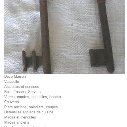
Déco Maison
Vaisselle
Assiettes et services
Bols, Tasses, Services
Verres, carafes, bouteilles, bocaux
Couverts
Plats anciens, saladiers, coupes
Ustensiles anciens de cuisine
Miroirs et Pendules
Miroirs anciens